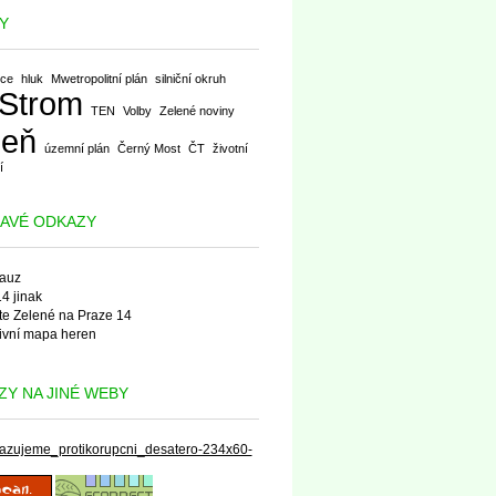
Y
ice
hluk
Mwetropolitní plán
silniční okruh
Strom
TEN
Volby
Zelené noviny
leň
územní plán
Černý Most
ČT
životní
í
MAVÉ ODKAZY
auz
4 jinak
e Zelené na Praze 14
tivní mapa heren
Y NA JINÉ WEBY