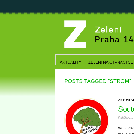
AKTUALITY
ZELENÍ NA ČTRNÁCTCE
POSTS TAGGED "STROM"
AKTUÁLN
Sout
Publikoval
Web prazs
významné 