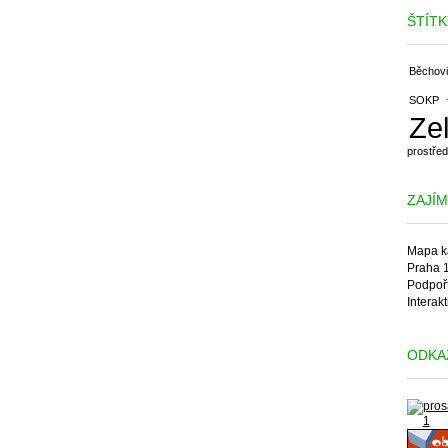
ŠTÍTK
Běchov
SOKP
Ze
prostřed
ZAJÍ
Mapa k
Praha 1
Podpořt
Interak
ODKAZ