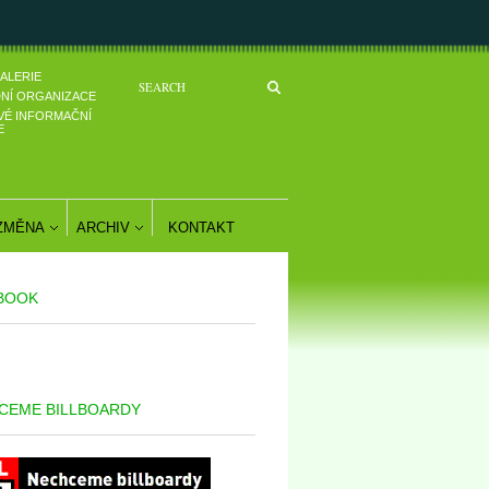
ALERIE
NÍ ORGANIZACE
VÉ INFORMAČNÍ
E
 ZMĚNA
ARCHIV
KONTAKT
BOOK
CEME BILLBOARDY