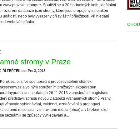
u www.prazskestromy.cz. Soutěží se o 20 hodnotných knih. Ideálními
o rozšíření databáze jsou stromy, které jsou propojeny s nějakou
u událostí, nebo byly vysazeny při zvláštní příležitosti. Při hledání
ci webová stránka...
CHOD
Ě
amné stromy v Praze
JIŘÍ FEŘTEK
dne
Pro 3, 2013
Koniklec, o. s. ve spolupráci s provozovatelem stránek
skestromy.cz a volným sdružením pražských ekoporaden
radnypraha.cz uspořádala 26.11.2013 v prostorách magistrátu
který představil zbrusu novou Databázi významných stromů Prahy.
yl věnován vyhledávání, evidenci, označování a propagaci
h stromů rostoucích v intravilánu města (obce) a v blízkém okolí.
 se seznámili se způsoby vyhledávání a...