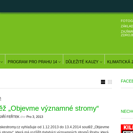
FOTOG
ZÁKLAD
ZAJÍMA
ZDROJ
PROGRAM PRO PRAHU 14
DŮLEŽITÉ KAUZY
KLIMATICKÁ
FACE
Ě
ěž „Objevme významné stromy“
NECH
JIŘÍ FEŘTEK
dne
Pro 3, 2013
kestromy.cz vyhlašuje od 1.12.2013 do 13.4.2014 soutěž „Objevme
stromy“, která má rozšířit databázi významných stromů Prahy, která