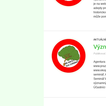
je na web
adepty pr
historicko
může pomo
AKTUÁLN
Význ
Publikoval
Agentura 
www.praz
www.ekopo
seminář, 
Seminář b
významnýc
Účastníci